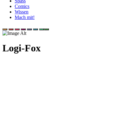
Spass
Comics
Wissen
Mach mit!
Logi-Fox